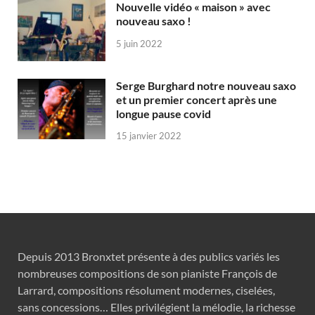
Nouvelle vidéo « maison » avec
nouveau saxo !
5 juin 2022
Serge Burghard notre nouveau saxo
et un premier concert après une
longue pause covid
15 janvier 2022
Depuis 2013 Bronxtet présente à des publics variés les
nombreuses compositions de son pianiste François de
Larrard, compositions résolument modernes, ciselées,
sans concessions… Elles privilégient la mélodie, la richesse