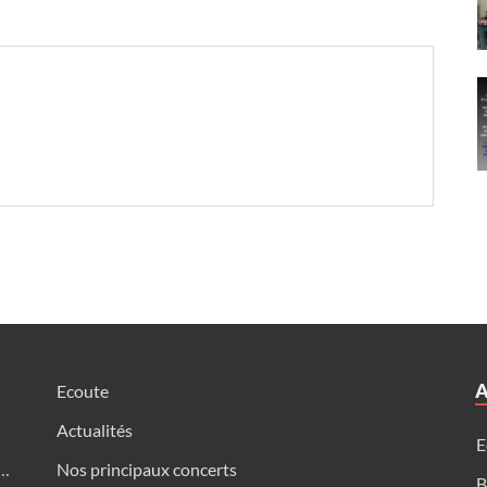
A
Ecoute
Actualités
E
s…
Nos principaux concerts
B