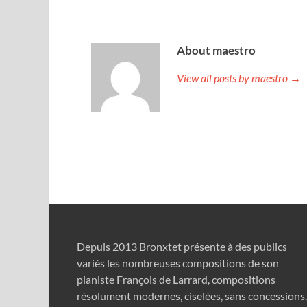
About maestro
View all posts by maestro →
Depuis 2013 Bronxtet présente à des publics
variés les nombreuses compositions de son
pianiste François de Larrard, compositions
résolument modernes, ciselées, sans concession