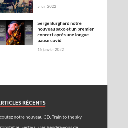
5 juin 2022
Serge Burghard notre
nouveau saxo et un premier
concert après une longue
pause covid
15 janvier 2022
RTICLES RÉCENTS
coutez notre nouveau CD, Train to the sky
ronxtet au Festival « les Rendez-vous de