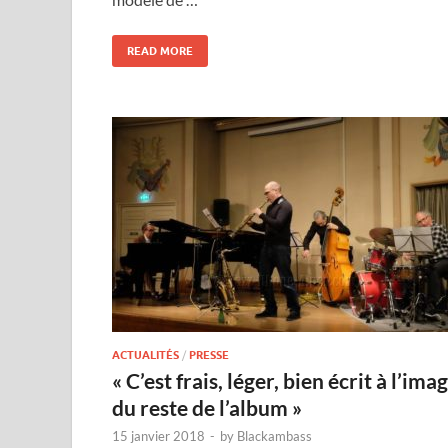
READ MORE
ACTUALITÉS
/
PRESSE
« C’est frais, léger, bien écrit à l’ima
du reste de l’album »
15 janvier 2018
-
by
Blackambass