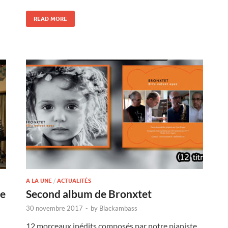
READ MORE
A LA UNE
/
ACTUALITÉS
ge
Second album de Bronxtet
30 novembre 2017
-
by
Blackambass
12 morceaux inédits composés par notre pianiste