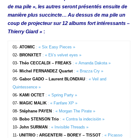
de ma pile », l
es autres seront présentés ensuite de
manière plus succincte…
Au dessus de ma pile un
coup de projecteur sur 12 albums fort intéressants
–
Thierry Giard »
:
01-
ATOMIC
: « Six Easy Pieces »
02-
BRONXTET
: « Eli’s velvet eyes »
03-
Théo CECCALDI – FREAKS
: « Amanda Dakota »
04-
Michel FERNANDEZ Quartet
: « Brazza Cry »
05-
Gabor GADO – Laurent BLONDIAU
: « Veil and
Quintessence »
06-
KAMI OCTET
: « Spring Party »
07-
MAGIC MALIK
: « Fanfare XP »
08-
Stéphane PAYEN
: « Morgan The Pirate »
09-
Bobo STENSON Trio
: « Contra la indecisión »
10-
John SURMAN
: « Invisible Threads »
11-
UNITRIO : ARGENTERI – BOREY – TISSOT
: « Picasso