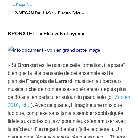
– Page 3 »
12-
VEGAN DALLAS
: « Electro Griot »
BRONXTET : « Eli’s velvet eyes »
« Si
Bronxtet
est le nom de cette formation, il apparaît
bien que la tête pensante de cet ensemble est le
pianiste
François de Larrard
, musicien au parcours
musical riche de nombreuses expériences depuis plus
de 30 ans, en particulier autour du piano solo (cf.
Zoo en
2010, ici…
). Avec ce quartet, il imagine une musique
ludique, complexe sans jamais sembler sophistiquée,
fidèle aux codes du jazz pour mieux s’en amuser avec
la fraîcheur d’un regard d’enfant (jolie pochette !). Un
disque dont l’écoute s’avère très plaisante »… Thierry